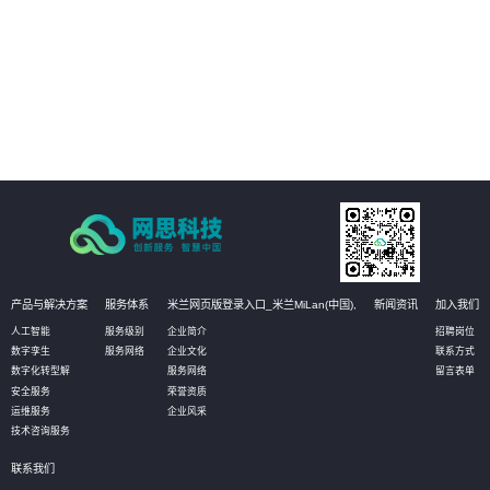
02
能耗与环境管理：提供整体园区的能耗监控板块，对园区内整个区域的用电、
用水等能源耗散情况进行分类分项的统计，实现社区内涵盖水、电、汽、燃
气、热力等全能源介质的能耗数据自动采集、实时监控、能耗动态分析、能源
结构优化的全面管理；建立科学、完善的能耗指标和能源评价体系，加强能源
03
使用的计划性、提高能源利用率、均衡能源负荷。
资产管理：对园区内各类资产进行实时监控，包括基础设施、办公设备、动环
设备、水电管路、IT设备等，系统随时调取查看各类设备的运行状态信息。当设
备发生告警时，通过短信、微信消息等方式推送给管理人员，进而在系统的3D
场景中快速定位故障设备，帮助运维人员及时解决问题。
产品与解决方案
服务体系
米兰网页版登录入口_米兰MiLan(中国),
新闻资讯
加入我们
人工智能
服务级别
企业简介
招聘岗位
数字孪生
服务网络
企业文化
联系方式
数字化转型解
服务网络
留言表单
安全服务
荣誉资质
运维服务
企业风采
技术咨询服务
联系我们