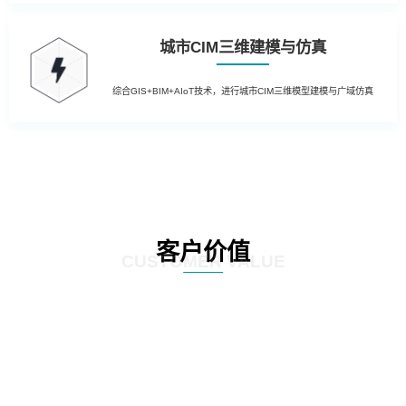
城市CIM三维建模与仿真
综合GIS+BIM+AIoT技术，进行城市CIM三维模型建模与广域仿真
客户价值
CUSTOMER VALUE
01
提升运营效率：通过引入先进的物联网技术，实现园区内设备的远程监控和自
动控制，降低人工干预成本，提高管理效率；利用大数据分析技术，对园区运
营数据进行深入挖掘，为管理层提供决策支持，优化资源配置。