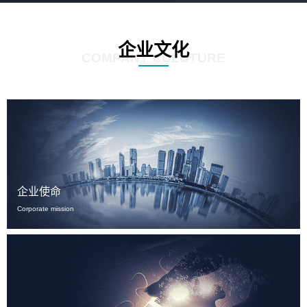
企业文化
COMPANY CULUTURE
企业使命
Corporate mission