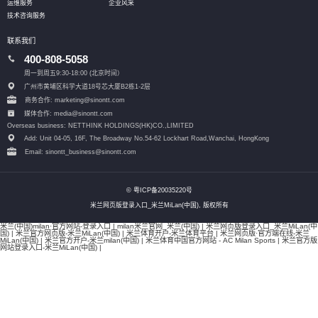
运维服务
企业风采
技术咨询服务
联系我们
400-808-5058
周一到周五9:30-18:00 (北京时间）
广州市黄埔区科学大道18号芯大厦B2栋1-2层
商务合作: marketing@sinontt.com
媒体合作: media@sinontt.com
Overseas business: NETTHINK HOLDINGS(HK)CO.,LIMITED
Add: Unit 04-05, 16F, The Broadway No.54-62 Lockhart Road,
Wanchai, HongKong
Email: sinontt_business@sinontt.com
© 粤ICP备20035220号
米兰网页版登录入口_米兰MiLan(中国), 版权所有
米兰(中国)milan·官方网站-登录入口
|
milan米兰官网_米兰(中国)
|
米兰网页版登录入口_米兰MiLan(中
国)
|
米兰官方网页版-米兰MiLan(中国)
|
米兰体育开户-米兰体育平台
|
米兰网页版·官方端在线-米兰
MiLan(中国)
|
米兰官方开户-米兰milan(中国)
|
米兰体育中国官方网站 - AC Milan Sports
|
米兰官方版
网站登录入口-米兰MiLan(中国)
|