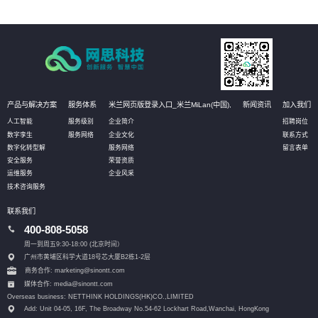
产品与解决方案
服务体系
米兰网页版登录入口_米兰MiLan(中国),
新闻资讯
加入我们
人工智能
服务级别
企业简介
招聘岗位
数字孪生
服务网络
企业文化
联系方式
数字化转型解
服务网络
留言表单
安全服务
荣誉资质
运维服务
企业风采
技术咨询服务
联系我们
400-808-5058
周一到周五9:30-18:00 (北京时间）
广州市黄埔区科学大道18号芯大厦B2栋1-2层
商务合作: marketing@sinontt.com
媒体合作: media@sinontt.com
Overseas business: NETTHINK HOLDINGS(HK)CO.,LIMITED
Add: Unit 04-05, 16F, The Broadway No.54-62 Lockhart Road,
Wanchai, HongKong