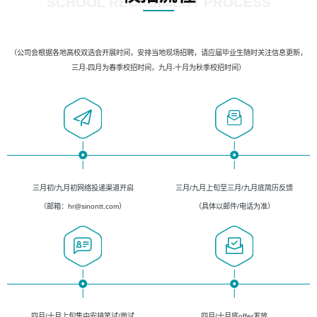
SCHOOL RECRUIMENT PROCESS
（公司会根据各地高校双选会开展时间，安排当地现场招聘，请应届毕业生随时关注信息更新，
三月-四月为春季校招时间，九月-十月为秋季校招时间）
三月初/九月初网络投递渠道开启
三月/九月上旬至三月/九月底简历反馈
（邮箱：hr@sinontt.com）
（具体以邮件/电话为准）
四月/十月上旬集中安排笔试/面试
四月/十月底offer发放