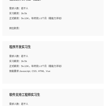
告，设计项目文件管理和资料库维护；
4、 创新设计表现形式，优化流程、提高设计工作效率；
需求人数：若干人
5、 设计内容包括但不限于：展厅/博物馆/展馆的规划与空间设计，人机界面设计，
实习薪资：3k-5k
标志及吉祥物设计，效果图后期处理等。
正式薪资：5k-10K，年终奖1-3个月（看能力浮动）
岗位要求：
岗位职责：
1、艺术设计类相关专业；
1、各类企业宣传片视频的剪辑和片头片尾包装；
2、热爱展览展示设计工作，熟悉行业动向，设计专业知识和产品专业知识；
2、广告片的后期剪辑与整体特效合成；
3、具有良好的人际沟通、准确判断客户需求并执行的能力、较强的团队合作能力和
3、特效及动画制作并了解后期合成软件。
服务意识。
程序开发实习生
岗位要求：
需求人数：若干人
1、热爱影视，责任心强，有强烈的兴趣和后期制作的主观能动性；
实习薪资：3k-5k
2、熟练使用After Effect、Photo Shop、熟练掌握视频剪辑和特效包装软件；
正式薪资：5k-10K，年终奖1-3个月（看能力浮动）
3、能对影片后期进行整体调色控制，具备一定审美感；
技能要求:Javascript, CSS, HTML, Vue
4、在剪辑上会思考，有一定编导思维；
5、踏实， 勤奋，愿意在工作中不断学习，提高自我；
工作职责：
6、能与同事友好相处。
1. 负责公司的前端项目的开发;
2. 负责公司已有项目的维护及迭代;
软件支持工程师实习生
工作要求:
需求人数：若干人
1. 熟悉 Javascript, CSS, HTML, Vue, Git;