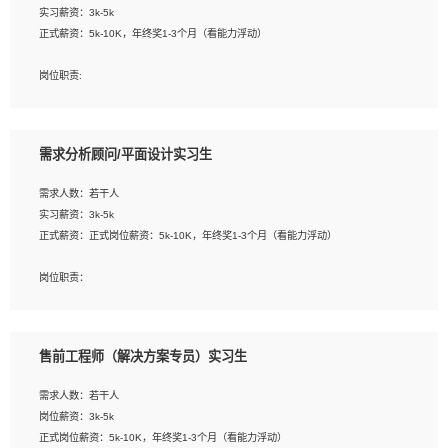
实习薪资：3k-5k
2. 熟悉前端常用框架, 能独立完成设计给予的 UI 效果;
正式薪资：5k-10K，年终奖1-3个月（看能力浮动）
3. 有良好的代码习惯, 低级错误出现频率低;
4. 具备优秀的沟通和协调能力，能承受比较大的工作压力;
岗位职责:
5. 自我驱动力强, 能自主学习新知识新技术, 并具有较强的自学能力;
1. 为企业客户提供软件技术服务。包括安装、升级、配置、调优、故障诊断等工
6. 了解前端设计及后端开发, 可快速和同事对接工作;
作；
7. 了解或熟悉 WebGL 及相关框架优先。
2. 在此基础上，并能为客户提供客户化技术支持方案，提升软件使用效率与价值。
需求分析顾问/平面设计实习生
任职要求:
需求人数：若干人
1. 计算机专业相关背景；
实习薪资：3k-5k
2. 自我学习和动手能力强，对操作系统、数据库有一定基础和兴趣；
正式薪资：正式岗位薪资：5k-10K，年终奖1-3个月（看能力浮动）
3.沟通能力强、有基础客户服务意识。
岗位职责：
1、 沟通客户需求，分析其实施的可行性，辅助项目经理完成展示策划、设计；
2、 把握设计时间节点，控制设计进度，完成展示设计任务；
3、配合平面设计师完成项目最终的整体汇报方案；参与项目例会，项目完工总结报
售前工程师（解决方案专员）实习生
告，设计项目文件管理和资料库维护；
4、 创新设计表现形式，优化流程、提高设计工作效率；
需求人数：若干人
5、 设计内容包括但不限于：展厅/博物馆/展馆的规划与空间设计，人机界面设计，
岗位薪资：3k-5k
标志及吉祥物设计，效果图后期处理等。
正式岗位薪资：5k-10K，年终奖1-3个月（看能力浮动）