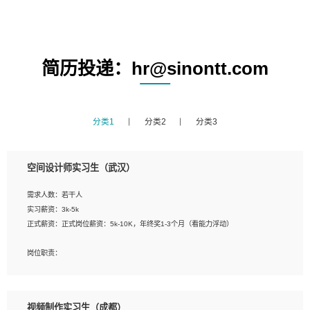
简历投递：hr@sinontt.com
分类1
分类2
分类3
空间设计师实习生（武汉）
需求人数：若干人
实习薪资：3k-5k
正式薪资：正式岗位薪资：5k-10K，年终奖1-3个月（看能力浮动）
岗位职责：
1、 沟通客户需求，分析其实施的可行性，辅助项目经理完成展示策划、设计；
2、 把握设计时间节点，控制设计进度，完成展示设计任务；
3、配合平面设计师完成项目最终的整体汇报方案；参与项目例会，项目完工总结报
视频制作实习生（成都）