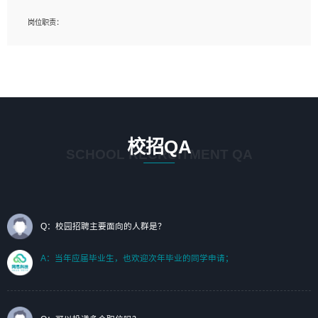
岗位要求：
岗位职责：
1、艺术设计类相关专业；（其中需求分析顾问不限专业）
1、完成主要工作：项目解决方案策划与编写，项目投标方案编写、项目申报方案编
2、热爱展览展示设计工作，熟悉行业动向，设计专业知识和产品专业知识；
写；
3、具有良好的人际沟通、准确判断客户需求并执行的能力、较强的团队合作能力和
2、人才队伍建设：完善SPL人才沉淀，积聚力量，为公司各省项目打单提供全面支
服务意识。
撑。
任职要求：
1. 熟悉 Javascript, CSS, HTML, Vue, Git;
校招QA
2. 熟悉 前端常用框架, 能独立完成设计给予的 UI 效果;
SCHOOL RECRUITMENT QA
3. 有良好的代码习惯, 低级错误出现频率低;
4. 具备优秀的沟通和协调能力，能承受比较大的工作压力;
5. 自我驱动力强, 能自主学习新知识新技术, 并具有较强的自学能力;
6. 了解前端设计及后端开发, 可快速和同事对接工作;
7. 了解或熟悉 WebGL 及相关框架优先。
Q：校园招聘主要面向的人群是？
（岗位人员专职于行业应用解决方案、项目申报方案、投标方案的策划编写）
A：当年应届毕业生，也欢迎次年毕业的同学申请；