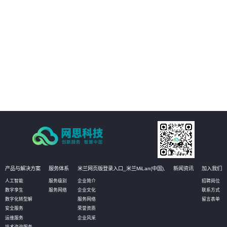
人工质检方式得以优化。通过自动化和智能化的质检流程，企业可以大幅减少
人力投入和时间成本，从而降低运营成本。同时，智能质检还能帮助企业更好
地管理客户资源和优化服务流程，进一步提高经济效益。
04
加强风险防控，提升安全管理水平：营业厅智能质检解决方案还能实现对服务
过程中的风险点进行实时监控和预警。通过智能分析客户与营业员的对话内
容，系统能够及时发现潜在的风险因素，如欺诈行为、客户投诉等，并提醒企
业进行及时处理。这有助于企业加强风险防控，提升安全管理水平，确保营业
厅的正常运营和客户的安全。
产品与解决方案
服务体系
米兰网页版登录入口_米兰MiLan(中国),
新闻资讯
加入我们
人工智能
服务级别
企业简介
招聘岗位
数字孪生
服务网络
企业文化
联系方式
数字化转型解
服务网络
留言表单
安全服务
荣誉资质
运维服务
企业风采
技术咨询服务