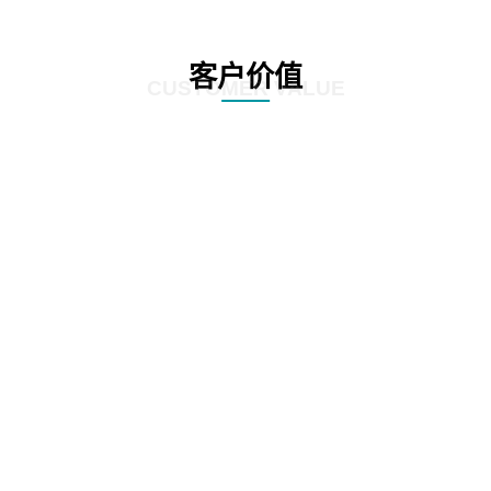
客户价值
CUSTOMER VALUE
01
提升质检效率，优化客户体验：方案利用先进的自动化和人工智能技术，实现
对营业厅服务质量的实时监控和精准分析。通过智能识别客户与营业员的对话
内容，快速发现潜在问题，大大提高了质检效率。这不仅有助于企业及时发现
并解决服务中的不足，还能确保客户享受到更加优质、高效的服务体验。
02
精准识别客户需求，提升客户满意度：方案具备强大的语音识别和自然语言处
理能力，能够深入挖掘客户与营业员对话中的关键信息。通过对这些信息的分
析，企业可以更准确地把握客户需求，为客户提供更加个性化的服务。同时，
这种精准识别也有助于企业及时发现并改进服务中的短板，进一步提升客户满
意度。
03
降低运营成本，提高经济效益：营业厅智能质检解决方案的引入，使得传统的