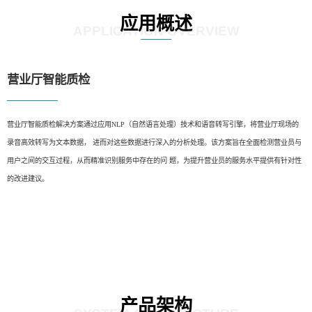
应用概述
APPLICATION OVERVIEW
营业厅智能质检
营业厅智能质检解决方案通过应用NLP（自然语言处理）技术和语音转写引擎，将营业厅现场的
录音高效转写为文本数据， 进而对这些数据进行深入的分析处理。该方案旨在全面检测营业员与
用户之间的交互过程，从而精准识别服务中存在的问 题，为提升营业员的服务水平提供有针对性
的改进建议。
产品架构