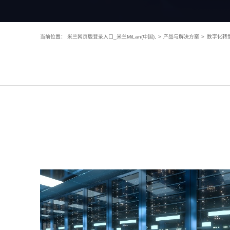
当前位置：
米兰网页版登录入口_米兰MiLan(中国),
>
产品与解决方案
>
数字化转