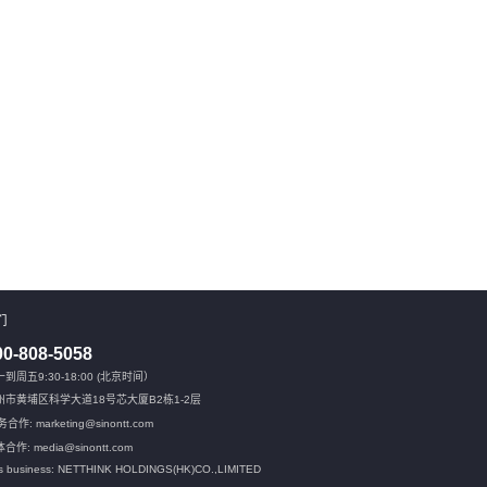
们
00-808-5058
到周五9:30-18:00 (北京时间）
州市黄埔区科学大道18号芯大厦B2栋1-2层
合作: marketing@sinontt.com
合作: media@sinontt.com
s business: NETTHINK HOLDINGS(HK)CO.,LIMITED