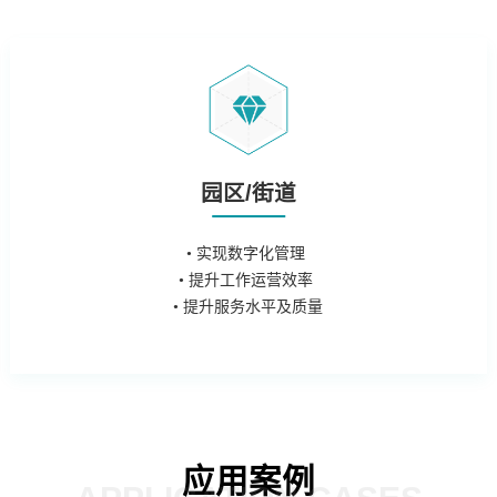
园区/街道
• 实现数字化管理
• 提升工作运营效率
• 提升服务水平及质量
应用案例