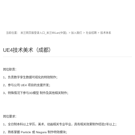
当前位置：
米兰网页版登录入口_米兰MiLan(中国),
>
加入我们
>
社会招聘
>
技术体系
UE4技术美术（成都）
岗位职责：
1、负责数字孪生数据可视化的特效制作；
2、参与公司 UE4 项目的支援开发；
3、特殊情况下参与3D模型 制作及其他相关制作；
岗位要求：
1、全日制本科以上学历，美术、动画相关专业毕业，具有相关效果制作经验2年以上；
2、熟练掌握 Particle 或 Niagara 制作特效模块；