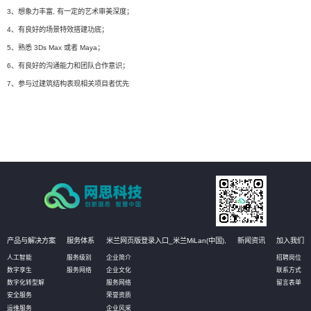
3、想象力丰富, 有一定的艺术审美深度；
4、有良好的场景特效搭建功底；
5、熟悉 3Ds Max 或者 Maya；
6、有良好的沟通能力和团队合作意识；
7、参与过建筑结构表现相关项目者优先
产品与解决方案
服务体系
米兰网页版登录入口_米兰MiLan(中国),
新闻资讯
加入我们
人工智能
服务级别
企业简介
招聘岗位
数字孪生
服务网络
企业文化
联系方式
数字化转型解
服务网络
留言表单
安全服务
荣誉资质
运维服务
企业风采