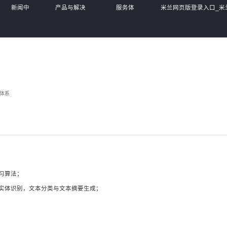
新闻中
产品与解决
服务体
米兰网页版登录入口_米
心
方案
系
MiLan(中国),
体系
习算法；
实体识别，文本分类与文本摘要生成；