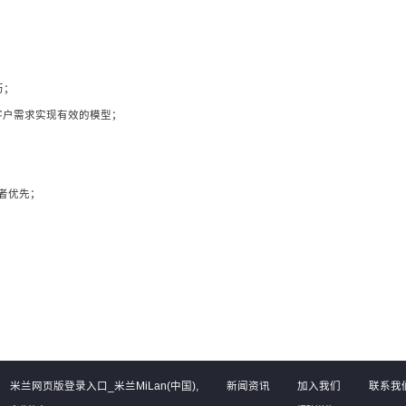
历；
速根据客户需求实现有效的模型；
者优先；
米兰网页版登录入口_米兰MiLan(中国),
新闻资讯
加入我们
联系我