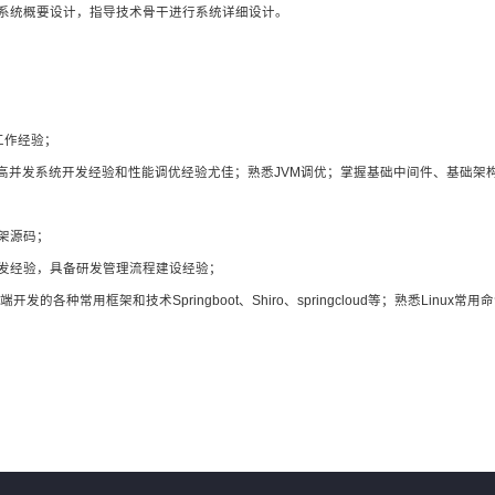
系统概要设计，指导技术骨干进行系统详细设计。
工作经验；
程及高并发系统开发经验和性能调优经验尤佳；熟悉JVM调优；掌握基础中间件、基础
架源码；
发经验，具备研发管理流程建设经验；
b服务端开发的各种常用框架和技术Springboot、Shiro、springcloud等；熟