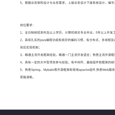
5、根据业务架构设计与业务需求，上接业务设计下接系统设计，编写
岗位要求：
1、全日制统招本科及以上学历，计算机相关专业毕业，5年以上开发
2、具有扎实的java编程功底和良好的编码习惯，有分布式、多线
背后实现机制；
3、精通主流开发框架经验，精通一门主流开发语言；熟悉主流开源框
4、具有一定的大中型项目参与经验，有中间件、基础组件和框架的研
5、熟悉Spring、Mybatis等开源框架和常用apache组件,熟悉We
思路清晰。