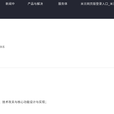
新闻中
产品与解决
服务体
米兰网页版登录入口_米
心
方案
系
MiLan(中国),
体系
、技术攻关与核心功能设计与实现；