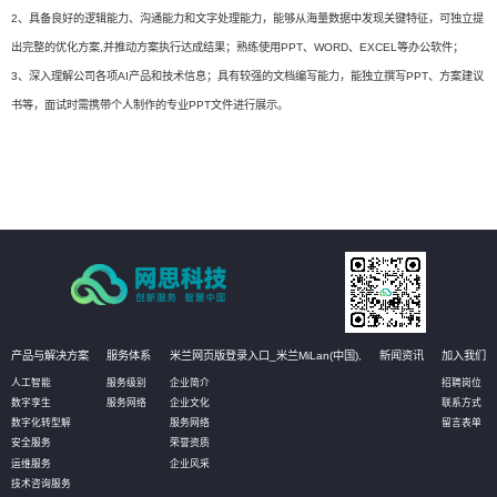
2、具备良好的逻辑能力、沟通能力和文字处理能力，能够从海量数据中发现关键特征，可独立提
出完整的优化方案,并推动方案执行达成结果；熟练使用PPT、WORD、EXCEL等办公软件；
3、深入理解公司各项AI产品和技术信息；具有较强的文档编写能力，能独立撰写PPT、方案建议
书等，面试时需携带个人制作的专业PPT文件进行展示。
产品与解决方案
服务体系
米兰网页版登录入口_米兰MiLan(中国),
新闻资讯
加入我们
人工智能
服务级别
企业简介
招聘岗位
数字孪生
服务网络
企业文化
联系方式
数字化转型解
服务网络
留言表单
安全服务
荣誉资质
运维服务
企业风采
技术咨询服务