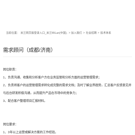
当前位置：
米兰网页版登录入口_米兰MiLan(中国),
>
加入我们
>
社会招聘
>
技术体系
需求顾问（成都/济南）
岗位职责：
1、负责沟通、收集和分析客户方在业务监管和分析方面的运营管理需求；
2、负责将客户的运营管理需求转化成完整的需求文档；及时了解业界趋势，汇总客户反馈意见并
与后台研发积极沟通，从而提升产品在市场中的竞争力；
3、配合客户整理项目汇报材料。
岗位要求：
1、3年以上运营或解决方案的工作经验。